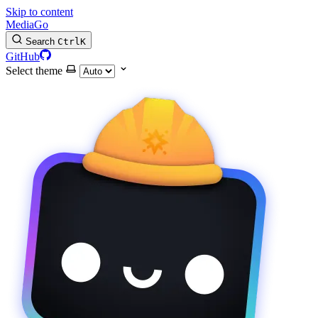
Skip to content
MediaGo
Search
Ctrl
K
GitHub
Select theme